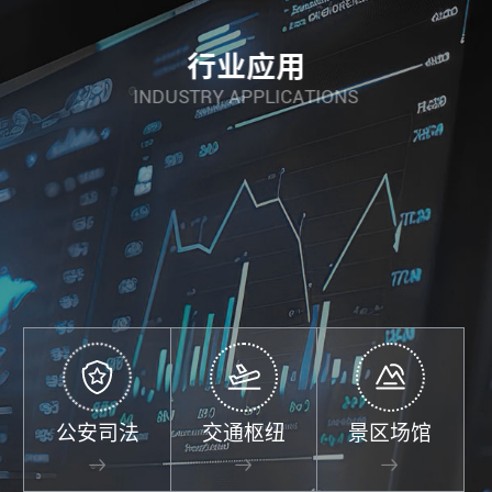
行业应用
I
N
D
U
S
T
R
Y
A
P
P
L
I
C
A
T
I
O
N
S
公安司法
交通枢纽
景区场馆