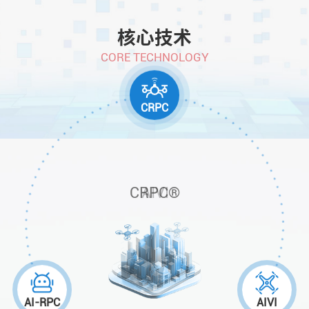
核心技术
C
O
R
E
T
E
C
H
N
O
L
O
G
Y
CRPC
CRPC®
AIVI
AI-RPC
AIVI