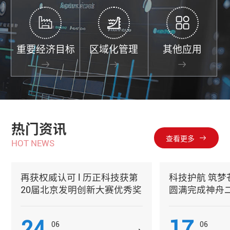
重要经济目标
区域化管理
其他应用
热门资讯
查看更多
H
O
T
N
E
W
S
再获权威认可 l 历正科技获第
科技护航 筑梦苍
20届北京发明创新大赛优秀奖
圆满完成神舟
空安防保障任
24
17
06
06