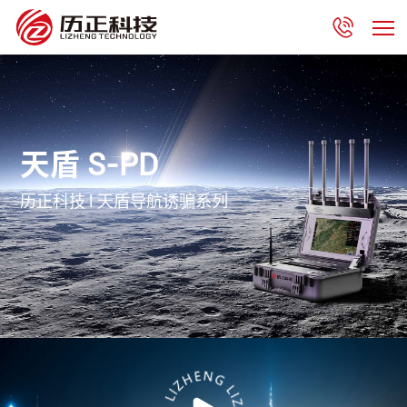
天盾 S-PD
历正科技 l 天盾导航诱骗系列