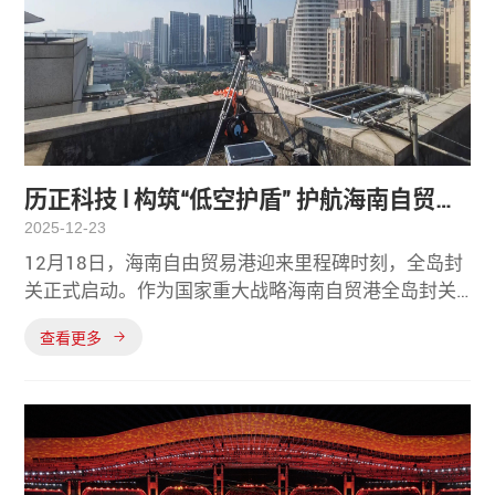
历正科技 l 构筑“低空护盾” 护航海南自贸港
2025-12-23
全岛封关
12月18日，海南自由贸易港迎来里程碑时刻，全岛封
关正式启动。作为国家重大战略海南自贸港全岛封关
对整体安防体系提出了较高要求历正科技凭借在低空
查看更多
安防领域领先的技术实力，全程参与封关低空安防保
障任务，为海南自贸港的平稳封关提供了坚实可靠的
低空技术支撑。封关期间历正科技旗下反无核心产
品“潜盾WD-l”凭借卓越的性