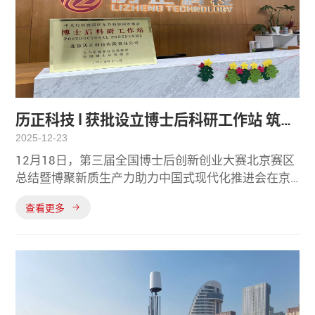
历正科技 l 获批设立博士后科研工作站 筑牢
2025-12-23
低空安防新质生产力根基
12月18日，第三届全国博士后创新创业大赛北京赛区
总结暨博聚新质生产力助力中国式现代化推进会在京
圆满落幕。本次活动由北京市人力资源和社会保障局
查看更多
主办，海淀区人力资源和社会保障局协办，中关村创
新研修学院承办，旨在深化创新驱动与人才强国战
略，强化博士后工作对企业创新的支撑作用。作为低
空安防领域的先进技术代表历