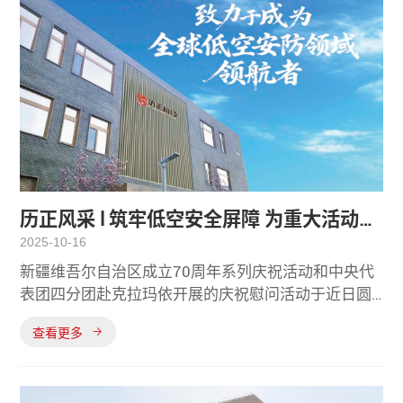
历正风采 l 筑牢低空安全屏障 为重大活动保
2025-10-16
驾护航
新疆维吾尔自治区成立70周年系列庆祝活动和中央代
表团四分团赴克拉玛依开展的庆祝慰问活动于近日圆
满落幕。历正科技肩负使命，以高度的社会责任感和
查看更多
精湛的专业技术能力为两项重大活动提供了低空安防
保障，并赢得多方认可。在新疆维吾尔自治区成立70
周年庆祝活动期间，历正科技旗下“潜盾WD-l”和“潜盾