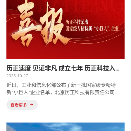
历正速度 见证非凡 成立七年 历正科技入选
2025-10-27
国家级专精特新“小巨人”称号
近日，工业和信息化部公布了新一批国家级专精特
新“小巨人”企业名单，北京历正科技有限责任公司
（以下简称“历正科技”）凭借在卓越创新能力、领先
查看更多
的技术实力与强劲的市场表现，成功通过层层遴选，
荣膺国家级专精特新“小巨人”企业。这一沉甸甸的荣
誉，不仅是对历正科技技术实力与行业地位的权威认
可，更是对历正科技坚持