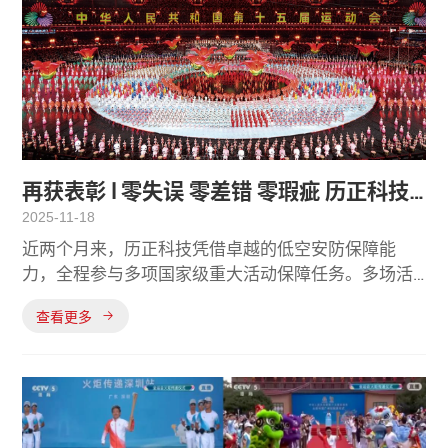
再获表彰 l 零失误 零差错 零瑕疵 历正科技
2025-11-18
以硬核技术铸盾低空安全
近两个月来，历正科技凭借卓越的低空安防保障能
力，全程参与多项国家级重大活动保障任务。多场活
动历正科技都以“零失误，零差错，零瑕疵”实现了绝
查看更多
对安全，万无一失，展现出强大的技术实力与卓越的
可靠能力。全系出击 护航十五运Part.01在11月9日举
行的粤港澳第十五届全运会（十五运）中，历正科技
承担了核心区的低空安全保