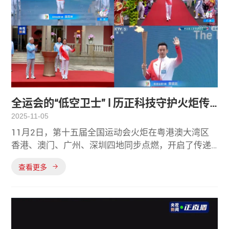
全运会的“低空卫士” l 历正科技守护火炬传
2025-11-05
递每一公里
11月2日，第十五届全国运动会火炬在粤港澳大湾区
香港、澳门、广州、深圳四地同步点燃，开启了传递
之旅。历正科技旗下反无产品“前哨P-D”为活动顺利举
查看更多
行提供了坚实可靠的低空安全保障，在科技护航的篇
章中写下了浓墨重彩的一笔。值此深圳经济特区建立
45周年的历史性时刻深圳站火炬传递以总长45公里的
独特设计既是对特区辉煌