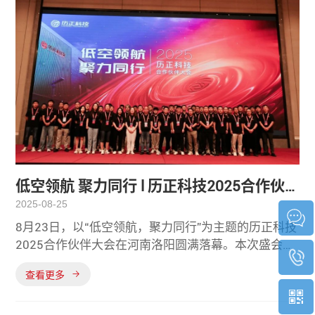
低空领航 聚力同行 l 历正科技2025合作伙
2025-08-25
伴大会圆满落幕
8月23日，以“低空领航，聚力同行”为主题的历正科技
2025合作伙伴大会在河南洛阳圆满落幕。本次盛会汇
聚了众多行业精英与合作伙伴呈现出历正科技在低空
查看更多
安防领域的技术实力与战略布局彰显出历正科技在无
人机反制领域中的领航地位大会于上午正式开始，与
会嘉宾在历正科技代表的陪同下，参观了洛阳生产制