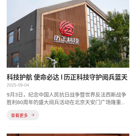
WD-ll”在活动核
科技护航 使命必达 l 历正科技守护阅兵蓝天
2025-09-04
9月3日，纪念中国人民抗日战争暨世界反法西斯战争
胜利80周年的盛大阅兵活动在北京天安门广场隆重举
行，历正科技参与活动期间的低空安全保障并圆满完
查看更多
成任务。（阅兵现场图，图源央视新闻）