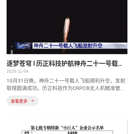
逐梦苍穹 l 历正科技护航神舟二十一号载人
2025-11-04
飞船发射任务
10月31日晚，神舟二十一号载人飞船顺利升空，发射
取得圆满成功。历正科技作为CRPC®无人机精准管控
专家，出色的完成了发射场周边低空安全保障任务。
查看更多
发射任务期间历正科技旗下“前哨A-D”全程参与保障任
务持续保持高效运行对发射场周边低空区域实施全天
候 无死角侦测据悉，前哨A-D是历正科技旗下一款固
定式无源侦测类核心产品