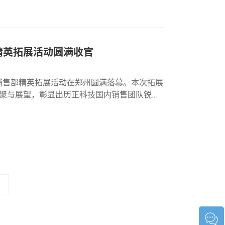
部精英拓展活动圆满收官
内销售部精英拓展活动在郑州圆满落幕。本次拓展
聚与展望，彰显出历正科技国内销售团队锐意
总经理雷嘉宾雷总发表致辞。雷总充分肯定了