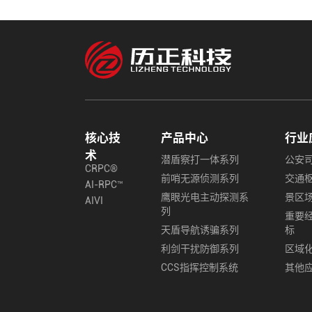
核心技
产品中心
行业
术
潜盾察打一体系列
公安
CRPC®
前哨无源侦测系列
交通
AI-RPC™
鹰眼光电主动探测系
景区
AIVI
列
重要
天盾导航诱骗系列
标
利剑干扰防御系列
区域
CCS指挥控制系统
其他