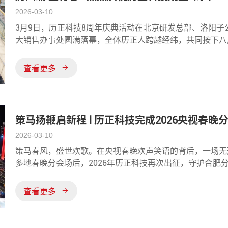
2026-03-10
3月9日，历正科技8周年庆典活动在北京研发总部、洛阳
大销售办事处圆满落幕，全体历正人跨越经纬，共同按下八周
平米的办公室，是三个人最初的梦想，是北京研发总部的三
低空产业基地的推进建设；是
查看更多
策马扬鞭启新程 l 历正科技完成2026央视春
2026-03-10
策马春风，盛世欢歌。在央视春晚欢声笑语的背后，一场无形
多地春晚分会场后，2026年历正科技再次出征，守护合肥
的“低空防护盾”，保障春晚期间的空域安全。春晚分会场
示。面对密集的演播机群与潜在
查看更多