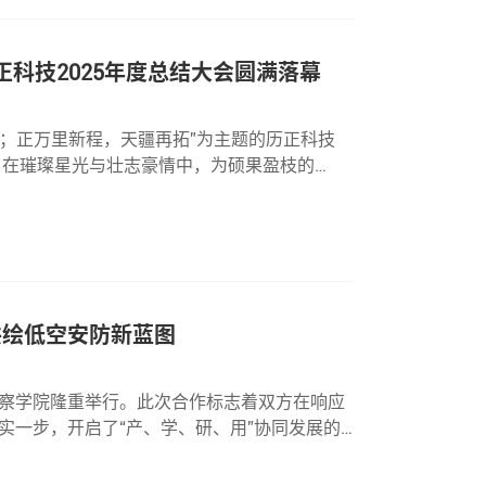
历正科技2025年度总结大会圆满落幕
赴；正万里新程，天疆再拓”为主题的历正科技
，在璀璨星光与壮志豪情中，为硕果盈枝的
曲。年会伊始历正科技董事长兼总经理雷嘉宾雷
共绘低空安防新蓝图
察学院隆重举行。此次合作标志着双方在响应
实一步，开启了“产、学、研、用”协同发展的
、AI无线电协议解析（AI - RPC™）技