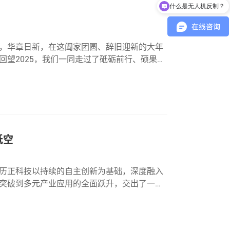
什么是无人机反制？
，华章日新，在这阖家团圆、辞旧迎新的大年
望2025，我们一同走过了砥砺前行、硕果盈
潮中奋楫争先，在低空安防的赛道上再攀新
低空
历正科技以持续的自主创新为基础，深度融入
突破到多元产业应用的全面跃升，交出了一份