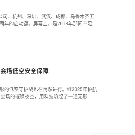
子公司、杭州、深圳、武汉、成都、乌鲁木齐五
年的启动键。屏幕上，是2018年那间不足15
次扩容，是洛阳制造基地的三次扩产，是宜兴
晚分会场低空安全保障
的低空守护战也在悄然进行。继2025年护航
分会场的璀璨夜空，用科技筑起了一道无形
的演出不仅是艺术的盛宴，更是科技实力的展