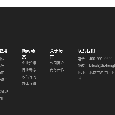
应用
新闻动
关于历
联系我们
态
正
司法
电话：
400-991-0309
企业资讯
公司简介
枢纽
邮箱：
lztech@lizheng
行业动态
商务合作
场馆
地址：
北京市海淀区中
政策导向
园
经济目
媒体报道
化管理
应用