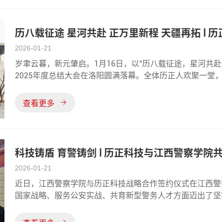
历八载征途 星河共赴 正万里新程 天疆再拓 l 
2026-01-21
岁聿云暮，新元肇启。1月16日，以“历八载征途，星河共
2025年度总结大会在洛阳圆满落幕。全体历正人欢聚一堂
2025年画下圆满句点，为波澜壮阔的2026年奏响激昂序
总发表开场致辞共赴山海雷总回顾
查看更多
科技铸盾 育警铸剑 l 历正科技与江西警察学院
2026-01-21
近日，江西警察学院与历正科技战略合作签约仪式在江西警
国家战略、服务公安实战、共育新型警务人才方面迈出了坚
新篇章。历正科技作为国内认知无线电协议解析（CRPC®）技术
术、主动式智能视觉（AIVI