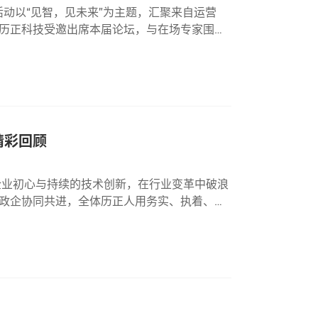
活动以“见智，见未来”为主题，汇聚来自运营
历正科技受邀出席本届论坛，与在场专家围绕
作为论坛核心议程之一，“低空安防多模态融合
精彩回顾
企业初心与持续的技术创新，在行业变革中破浪
政企协同共进，全体历正人用务实、执着、专
护低空安全本季度，历正科技凭借领先的反无技