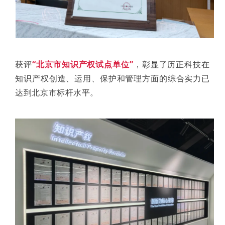
获评
“北京市知识产权试点单位”
，彰显了历正科技在
知识产权创造、运用、保护和管理方面的综合实力已
达到北京市标杆水平。