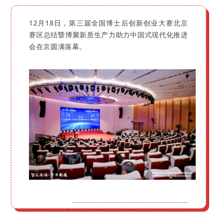
12月18日，第三届全国博士后创新创业大赛北京
赛区总结暨博聚新质生产力助力中国式现代化推进
会在京圆满落幕。