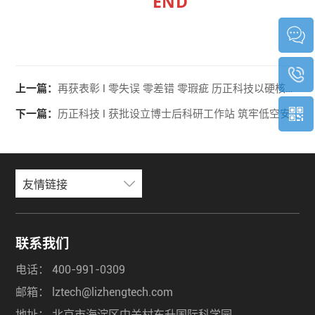
END
上一篇：
再获表彰 l 零失误 零差错 零瑕疵 历正科技以硬核技术铸盾低空安全
下一篇：
历正科技 l 获批设立博士后科研工作站 筑牢低空安防新质生产力根基
友情链接
联系我们
电话：
400-991-0309
邮箱：
lztech@lizhengtech.com
地址：
北京市海淀区中关村东升国际科学园