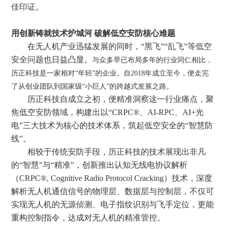
佳印证。
用
创新铸就技术护城河
破解低空安防核心难题
在无人机产业迅猛发展的同时，
“黑飞”“乱飞”等低空
安全问题也日益凸显。
与众多早已布局多年的行业同仁相比
，
历正科技是一家相对
“年轻”的企业。自201
8
年成立至今，便走完
了从创业团队到国家级
“小巨人”的跨越式发展之路。
历正科技自成立之初，便精准洞察这一行业痛点，聚
焦低空
安防
领域
，
构建
出
以
“
CRPC
®
、
AI-RPC、AI+光
电
”
三大技术为
核心
的技术体系，筑起低空安全的
“智慧防
线”。
相较于传统安防手段，历正科技的技术展现出非凡
的
“智慧”与“精准”
，
创新推出
认知无线电协议解析
（
CRPC®, Cognitive Radio Protocol Cracking）技术
，
深度
解析无人机通信信号的物理层、数据层与控制层
，
不仅可
实现无人机的无源侦测、电子指纹识别与飞手定位，更能
重构控制指令，达成对无人机的精准管控。