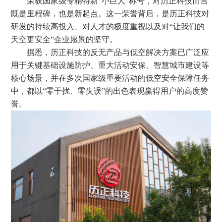
荣获国家级专精特新
“小巨人”称号，对历正科技而言
既是里程碑，也是新起点。这一荣誉背后，是
历正科技
对
研发的持续高投入、对人才的极度重视以及对
“
让我们的
天空更安全
”企业
愿景
的坚守。
据悉，
历正科技的
反无
产品与
低空
解决方案已广泛应
用于关键基础设施防护、重大活动安保、智慧城市建设等
核心场景
，
并
在多次国家级重要活动的低空安全保障任务
中，
都
以
“零干扰、零失误”的出色表现赢得用户的高度赞
誉。