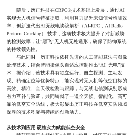
随后，历正科技在
CRPC
®
技术基础上发展，通过
AI
实现无人机信号特征提取，利用算力提升未知信号检测效
率，创新迭代出AI无线电协议解析（AI-RPC，AI Radio
Protocol Cracking） 技术，
这项技术极大提升了对新威胁
的检测效率，让
“黑飞”无人机无处遁形，确保了防御系统
的持续领先性。
与此同时，
历正科技依托先进的人工智能算法与图像
处理技术，结合智能摄像头自适应控制
推出
“AI+光电”技
术。据介绍，该技术具
有独立运行、自主探测、主动发
现、精确定位
等优势特点
，
能
实现对无人机等低空目标的
高效、精准、全天候检测与跟踪
，
与无线电
侦测识别
形成
有力互补与验证，共同铸就了一道全天候、智能化、高可
靠的低空安全防线
，
极大
彰显
出
历正科技在低空安防领域
深厚的技术积淀与持续的创新活力。
从技术到应用
硬核实力赋能
低空安全