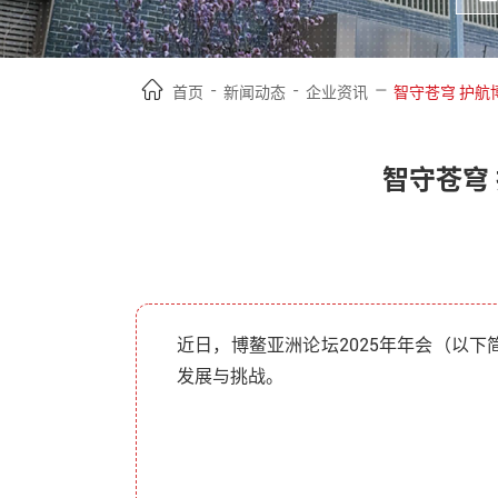
-
-
—
首页
新闻动态
企业资讯
智守苍穹 护航
智守苍穹 
近日，博鳌亚洲论坛2025年年会（以
发展与挑战。