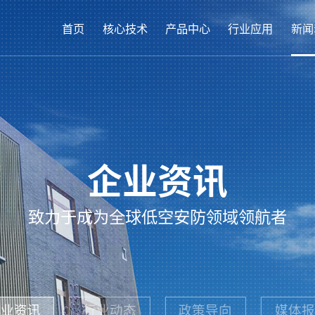
首页
核心技术
产品中心
行业应用
新闻
企业资讯
致力于成为全球低空安防领域领航者
企业资讯
行业动态
政策导向
媒体报