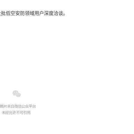
大批低空安防领域用户深度洽谈。