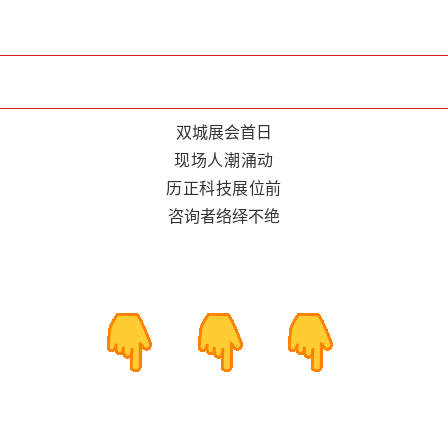
双城展会首日
现场人潮涌动
历正科技
展位前
咨询者络绎不绝