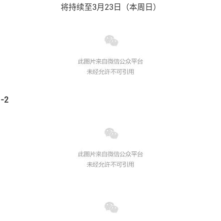
将持续至3月23日（本周日）
-2