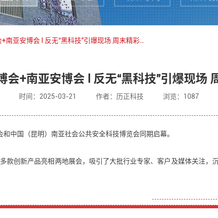
中部数字安博会+南亚安博会 l 反无“黑科技”引爆现场 周末精彩继续
会+南亚安博会 l 反无“黑科技”引爆现场
时间：2025-03-21
作者：历正科技
浏览：1087
安博会和中国（昆明）南亚社会公共安全科技博览会同期启幕。
技携多款创新产品亮相两地展会，吸引了大批行业专家、客户及媒体关注，