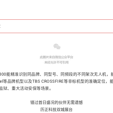
章
300能精准识别同品牌、同型号、同频段的不同架次无人机，
utel等品牌机型以及TBS CROSSFIRE等非标机型的准确定
监狱、重大活动安保等场景。
错过首日盛况的伙伴无需遗憾
历正科技双城展台