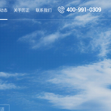
400-991-0309
动态
关于历正
联系我们
道