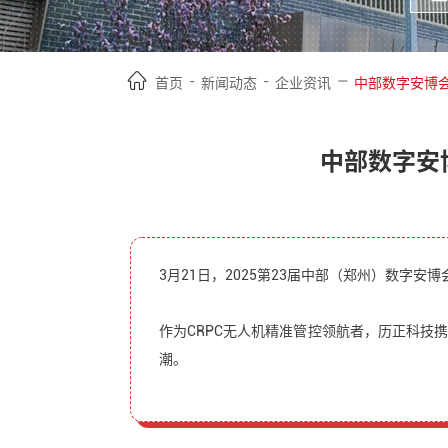
-
-
—
首页
新闻动态
企业资讯
中部数字安博
3月21日，2025第23届中部（郑州）数字
作为CRPC无人机精准管控领航者，历正科
潮。