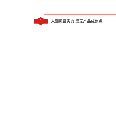
1
人潮见证实力
反无产品成焦点