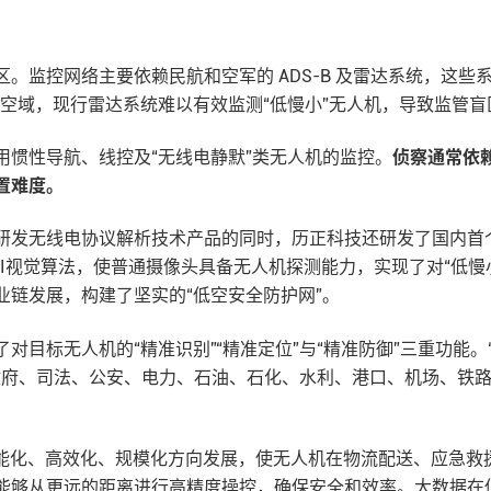
。监控网络主要依赖民航和空军的 ADS-B 及雷达系统，这
下的空域，现行雷达系统难以有效监测“低慢小”无人机，导致监管盲
用惯性导航、线控及“无线电静默”类无人机的监控。
侦察通常依
置难度。
研发无线电协议解析技术产品的同时，历正科技还研发了国内首个
AI视觉算法，使普通摄像头具备无人机探测能力，实现了对“低
链发展，构建了坚实的“低空安全防护网”。
标无人机的“精准识别”“精准定位”与“精准防御”三重功能。“潜盾”
在政府、司法、公安、电力、石油、石化、水利、港口、机场、铁
智能化、高效化、规模化方向发展，使无人机在物流配送、应急救
能够从更远的距离进行高精度操控，确保安全和效率。大数据在