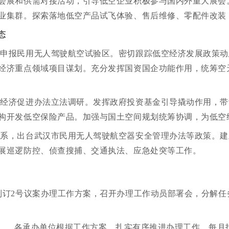
会展和供需对接活动，引导低空企业积极参与国内外重大展会
业集群。探索落地低空产品试飞体验、售后维修、零配件改装，
态
区申报民用无人驾驶航空试验区。密切跟踪低空经济发展政策动
经济重点领域项目谋划。充分发挥国资国企功能作用，统筹空
空经济促进办法立法调研。发挥政府投资基金引导撬动作用，带
构开发低空保险产品。加强与国土空间规划统筹协调，为低空
体系，出台武汉市民用无人驾驶航空器安全管理办法等政策。建
展巡逻防控、侦查搜捕、交通执法、应急处突等工作。
。制订2号议案办理工作方案，召开办理工作动员部署会，分解
10月）。各承办单位根据工作方案，扎实有序推进办理工作，每