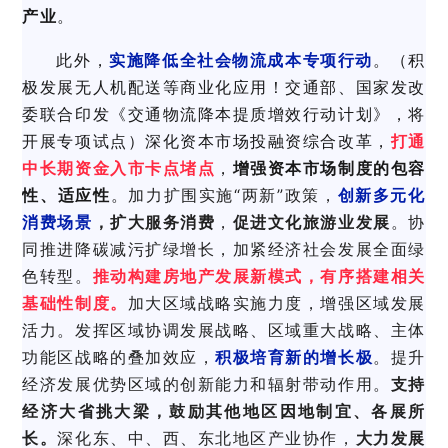
产业
。
此外，
实施降低全社会物流成本专项行动
。（
积
极发展无人机配送等商业化应用！交通部、国家发改
委联合印发《交通物流降本提质增效行动计划》，将
开展专项试点
）深化资本市场投融资综合改革，
打通
中长期资金入市卡点堵点
，
增强资本市场制度的包容
性、适应性
。
加力扩围实施“两新”政策，
创新多元化
消费场景
，扩大服务消费
，
促进文化旅游业发展
。
协
同推进降碳减污扩绿增长，加紧经济社会发展全面绿
色转型。
推动构建房地产发展新模式，有序搭建相关
基础性制度。
加大区域战略实施力度，增强区域发展
活力。发挥区域协调发展战略、区域重大战略、主体
功能区战略的叠加效应，
积极培育新的增长极
。提升
经济发展优势区域的创新能力和辐射带动作用。
支持
经济大省挑大梁，鼓励其他地区因地制宜、各展所
长。
深化东、中、西、东北地区产业协作，
大力发展