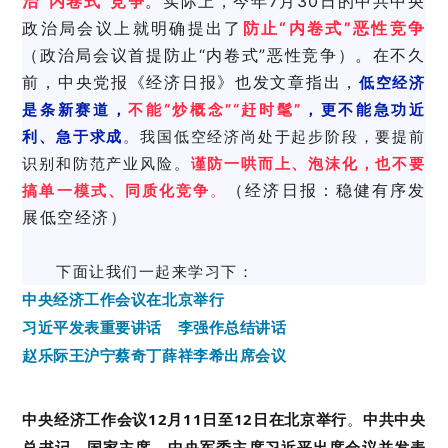
治“内卷式”竞争
。实际上，今年7月30日的
中共中央
政治局
会议上就明确提出了
防止“内卷式”恶性竞争
（
政治局会议首提防止“内卷式”恶性竞争
）。在不久
前，中央党报《经济日报》也发文章指出，
低空经济
是条新赛道，
不能“炒概念”“赶时髦”
，更不能急功近
利、急于求成
。
我国低空经济尚处于起步阶段，要提前
识别和防范产业风险。
谨防
一
哄而上、泡沫化
，也不要
（
经济日报：稳健有序发
搞
单一模式、同质化竞争
。
展低空经济
）
下面让我们一起来学习下：
中央经济工作会议在北京举行
习近平发表重要讲话 李强作总结讲话
赵乐际王沪宁蔡奇丁薛祥李希出席会议
中央经济工作会议12月11日至12日在北京举行
。
中共中央
总书记、国家主席、中央军委主席习近平出席会议并发表