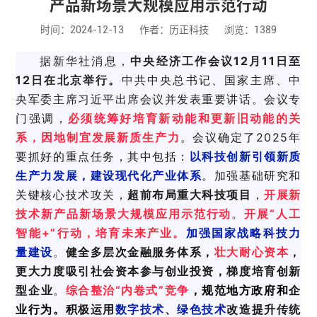
产品新场景大规模应用示范行动
时间：2024-12-13
作者：历正科技
浏览：1389
据新华社消息，
中央经济工作会议12月11日至
12日在北京举行。
中共中央总书记、国家主席、中
央军委主席习近平出席会议并发表重要讲话。
会议专
门强调，
必须统筹好培育新动能和更新旧动能的关
系，因地制宜发展新质生产力
。
会议
确定了2025年
要抓好的重点任务，其中包括
：
以科技创新引领新质
生产力发展
，建设现代化产业体系
。加强基础研究和
关键核心技术攻关，
超前布局重大科技项目
，
开展新
技术新产品新场景大规模应用示范行动
。
开展“人工
智能+”行动，培育未来产业。
加强国家战略科技力
量建设
。
健全多层次金融服务体系，
壮大耐心资本
，
更大力度吸引社会资本参与创业投资，梯度培育创新
型企业
。
综合整治“内卷式”竞争
，规范地方政府和企
业行为。
积
极运用
数字技术
、
绿色技术
改造提升传统