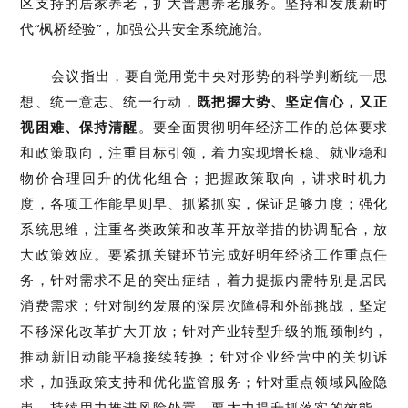
区支持的居家养老，扩大普惠养老服务。坚持和发展新时
代“枫桥经验”，加强公共安全系统施治。
会议指出，要自觉用党中央对形势的科学判断统一思
想、统一意志、统一行动，
既把握大势、坚定信心，又正
视困难、保持清醒
。要全面贯彻明年经济工作的总体要求
和政策取向，注重目标引领，着力实现增长稳、就业稳和
物价合理回升的优化组合；把握政策取向，讲求时机力
度，各项工作能早则早、抓紧抓实，保证足够力度；强化
系统思维，注重各类政策和改革开放举措的协调配合，放
大政策效应。要紧抓关键环节完成好明年经济工作重点任
务，针对需求不足的突出症结，着力提振内需特别是居民
消费需求；针对制约发展的深层次障碍和外部挑战，坚定
不移深化改革扩大开放；针对产业转型升级的瓶颈制约，
推动新旧动能平稳接续转换；针对企业经营中的关切诉
求，加强政策支持和优化监管服务；针对重点领域风险隐
患，持续用力推进风险处置。要大力提升抓落实的效能，