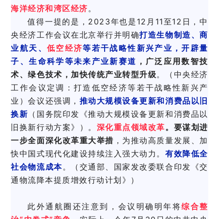
海洋经济和湾区经济
。
值得一提的是，2023年也是12月11至12日，
中
央经济工作会议在北京举行并明确
打造生物制造、商
业航天、
低空经济
等若干战略性新兴产业，开辟量
子、生命科学等未来产业新赛道
，广泛应用数智技
术、绿色技术，加快传统产业转型升
级
。（
中央经济
工作会议定调：打造低空经济等若干战略性新兴产
业
）
会议还强调，
推动大规模设备更新和消费品以旧
换新
（
国务院印发《推动大规模设备更新和消费品以
旧换新行动方案》
）。
深化重点领域改革
。要谋划进
一步全面深化改革重大举措
，为推动高质量发展、加
快中国式现代化建设持续注入强大动力。
有
效降低全
社会物流成本
。（
交通部、国家发改委联合印发《交
通物流降本提质增效行动计划》
）
此外通航圈还注意到，会议明确明年将
综合整