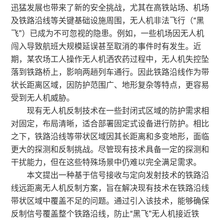
迅猛发展也带来了新的安全挑战，尤其在高铁站场、机场
及铁路沿线等关键基础设施周围，无人机非法飞行（“黑
飞”）已成为不可忽视的隐患。例如，一些机场因无人机
闯入导致航班大规模延误甚至取消的事件时有发生。近
期，某农场工人操作无人机洒农药过程中，无人机失控坠
落到铁路桥上，影响两趟列车通行。因此铁路沿线作为带
状长距离区域，因防护范围广、地形复杂等特点，更容易
受到无人机威胁。
现有无人机反制技术在一些封闭式区域的防护需求相
对固定，布局清晰，适合部署固定式设备进行防护。相比
之下，铁路沿线等带状区域因其长距离和多变地形，面临
更大的探测和反制挑战。尽管现有技术具备一定的探测和
干扰能力，但在这些特殊场景中仍难以完全满足需求。
本文提出一种基于信号接收与定向发射技术的铁路沿
线远距离无人机反制方案，旨在解决现有技术在铁路沿线
带状区域中覆盖不足的问题。通过引入该技术，能够确保
反制信号覆盖整个铁路沿线，防止“黑飞”无人机接近铁