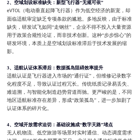
2、
空域划设标准缺失：新型飞行器
“无规可依”
（电动垂直起降飞行器）作为低空经济的新宠，却
eVTOL
面临适航审定缺乏专项条款的尴尬。多地反映，由于标准
缺失，研发试飞如同“走钢丝”，企业不得不投入大量资源
用于政策合规性论证，而非技术创新。这种“步步惊心”的
研发环境，本质上是空域划设标准滞后于技术发展的缩
影。
3、
适航认证体系滞后：数据孤岛阻碍效率提升
适航认证是飞行器进入市场的
“通行证”，但维修记录数字
化程度不足，导致认证过程冗长。传统纸质记录易丢失、
难追溯，与智能化制造趋势背道而驰。更严峻的是，不同
地区适航标准存在差异，形成“政策孤岛”，进一步加剧了
认证体系的碎片化。
4、
空域开放需求迫切：基础设施成“数字天路”堵点
无人机物流、低空旅游等场景对实时通信、动态调度需求