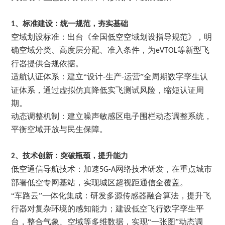
1、
标准建设：统一规范，夯实基础
空域划设标准：出台《全国低空空域划设指导规范》，明
确空域分类、高度层分配、准入条件，为
等新型飞
eVTOL
行器提供合规依据。
适航认证体系：建立
“设计
生产
运营”全周期数字孪生认
-
-
证体系，通过虚拟仿真降低实飞测试风险，缩短认证周
期。
动态调整机制：建立噪声敏感区电子围栏动态调整系统，
平衡空域开放与民生保障。
2、
技术创新：突破瓶颈，提升能力
低空通信导航技术：加速
网络技术研发，在重点城市
5G-A
部署低空专网基站，实现城区超视距通信全覆盖。
“车路云”一体化集成：研发多源传感器融合算法，提升飞
行器对复杂环境的感知能力；建设低空飞行数字孪生平
台，整合气象、空域等多维数据，实现“一张图”动态调