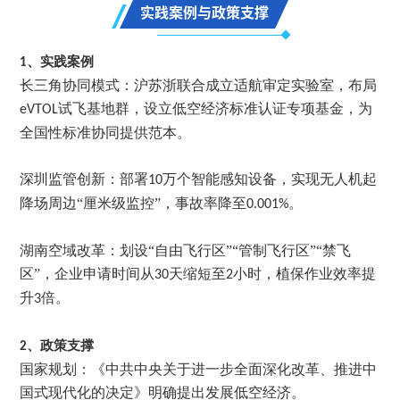
实践案例与政策支撑
1、
实践案例
长三角协同模式：沪苏浙联合成立适航审定实验室，布局
试飞基地群，设立低空经济标准认证专项基金，为
eVTOL
全国性标准协同提供范本。
深圳监管创新：部署
万个智能感知设备，实现无人机起
10
降场周边“厘米级监控”，事故率降至
。
0.001%
湖南空域改革：划设
“自由飞行区”“管制飞行区”“禁飞
区”，企业申请时间从
天缩短至
小时，植保作业效率提
30
2
升
倍。
3
2、
政策支撑
国家规划：《中共中央关于进一步全面深化改革、推进中
国式现代化的决定》明确提出发展低空经济。