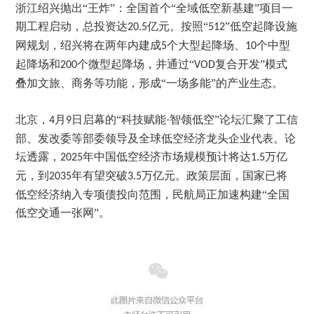
浙江绍兴抛出
“王炸”：全国首个“全域低空新基建”项目一
期工程启动，总投资达
亿元。按照“
”低空起降设施
20.5
512
网规划，绍兴将在两年内建成
个大型起降场、
个中型
5
10
起降场和
个微型起降场，并通过“
复合开发”模式
200
VOD
叠加文旅、商务等功能，形成“一场多能”的产业生态。
北京，
月
日启幕的“科技赋能·智领低空”论坛汇聚了工信
4
9
部、发改委等部委领导及全球低空经济龙头企业代表。论
坛透露，
年中国低空经济市场规模预计将达
万亿
2025
1.5
元，到
年有望突破
万亿元。政策层面，国家已将
2035
3.5
低空经济纳入专项债投向范围，民航局正加速构建“全国
低空交通一张网”。