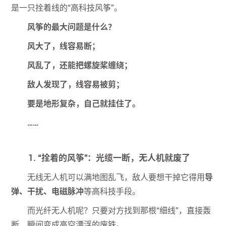
是一只拴着线的“高科技风筝”。
风筝的最大问题是什么？
风大了，线容易断；
风乱了，还能把螺旋桨缠绕；
敌人发现了，线容易被剪；
要是地形复杂，自己就挂住了。
……
1. “拴着的风筝”：光缆一断，无人机就废了
无线无人机可以满地图乱飞，敌人要想干掉它得用
导
弹、干扰、电磁脉冲
等高科技手段。
而光纤无人机呢？只要对方找到那根“细线”，直接轰
断，瞬间变成高空漂浮的废铁。