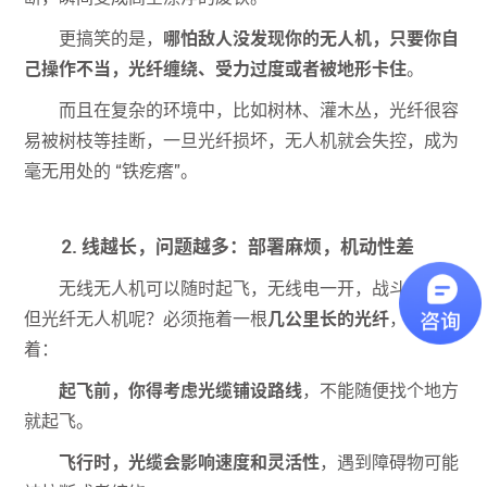
更搞笑的是，
哪怕敌人没发现你的无人机，只要你自
己操作不当，光纤缠绕、受力过度或者被地形卡住
。
而且在复杂的环境中，比如树林、灌木丛，光纤很容
易被树枝等挂断，一旦光纤损坏，无人机就会失控，成为
毫无用处的 “铁疙瘩”。
2. 线越长，问题越多：部署麻烦，机动性差
无线无人机可以随时起飞，无线电一开，战斗开始。
但光纤无人机呢？必须拖着一根
几公里长的光纤
，这意味
着：
起飞前，你得考虑光缆铺设路线
，不能随便找个地方
就起飞。
飞行时，光缆会影响速度和灵活性
，遇到障碍物可能