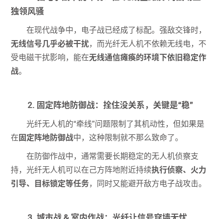
独领风骚
在现代战争中，电子战已经成了标配。强敌交锋时，
无线信号几乎必被干扰
，而光纤无人机不依赖无线电，不
受电磁干扰影响，能在
无线通信瘫痪的环境下依旧稳定作
战
。
2. 固定阵地防御战：拴住没关系，关键是“稳”
光纤无人机的“牵线”问题限制了其机动性，但如果是
在
固定阵地防御战
中，这种限制就不那么致命了。
在防御作战中，通常需要长期稳定的无人机侦察支
持，光纤无人机可以在己方阵地附近持续
执行侦察、火力
引导、目标锁定等任务
，同时又能避开敌方电子战攻击。
3. 城市战 & 室内作战：光纤让信号穿墙无忧