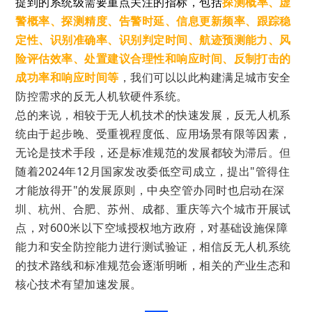
提到的
系统级需要重点关注的指标，包括
探测概率、虚
警概率、探测精度、告警时延、
信息更新频率
、跟踪稳
定性、识别准确率、识别判定时间、
航迹预测能力、风
险评估效率、处置建议合理性和响应时间、
反制打击的
成功率和响应时间等
，
我们可以以此构建满足城市安全
防控需求的反无人机软硬件系统。
总的来说，相较于
无人机技术的快速发展
，
反无人机系
统
由于起步晚、受重视程度低、应用场景有限等因素，
无论是技术手段，还是标准规范的发展都较为滞后。但
随着2024年12月国家发改委低空司成立，提出"管得住
才能放得开"的发展原则，
中央空管办同时也启动在
深
圳、
杭州、合肥、苏州、成都、重
庆等六个城市开展
试
点，对
600米以下空域授权地方政府，对基础设施保障
能力和安全防控能力进行测试验证，相信
反无人机系统
的技术路线和标准规范会逐渐明晰，相关的产业生态和
核心技术有望加速发展。