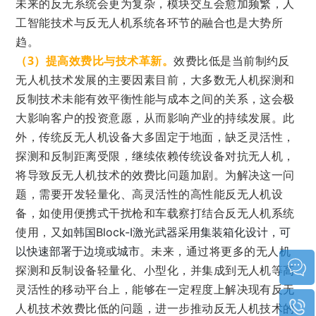
未来的反无系统会更为复杂，模块交互会愈加频繁，
人
工智能技术与反无人机系统各环节的融合也是大势所
趋。
（3）提高效费比与技术革新
。
效费比低是当前制约反
无人机技术发展的主要因素
目前，大多数无人机探测和
反制技术未能有效平衡性能与成本之间的关系，这会极
大影响客户的投资意愿，从而影响产业的持续发展。此
外，
传统反无人机设备大多固定于地面，缺乏灵活性，
探测和反制距离受限，继续依赖传统设备对抗无人机，
将导致反无人机技术的效费比问题加剧。
为解决这一问
题，需要开发轻量化、高灵活性的高性能反无人机设
备，
如使用便携式干扰枪和车载察打结合反无人机系统
使用，又
如韩国Block-I激光武器采用集装箱化设计，可
未来，通过将更多的无人机
以
快速部署于边境或城市。
探测和反制设备轻量化、小型化，并集成到无人机等高
灵活性的移动平台上，能够在一定程度上解决现有反无
人机技术效费比低的问题，进一步推动反无人机技术的