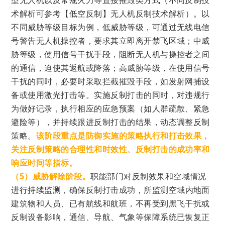
型无人机以及常规火力等直接摧毁类方式（不同反制技
术解析可参考
【低空反制】无人机反制技术解析
）。以
不同威胁等级目标为例，
低威胁等级，可通过无线电信
号警告无人机操控者，要求其立即离开禁飞区域；中威
胁等级，使用信号干扰手段，阻断无人机与操控者之间
的通信，迫使其返航或降落；高威胁等级，在使用信号
干扰的同时，必要时采取拦截摧毁手段，如发射网捕设
备或使用激光打击等。实施反制打击的同时，对违规行
为做好记录，执行
相应的应急预案（如人群疏散、紧急
避险等），
并持续跟进反制打击的结果，动态调整反制
策略。
该阶段重点是防御实施的策略执行和打击效果，
关注反制策略的合理性和时效性、反制打击的成功率和
响应时间等指标。
（5）威胁解除阶段。
职能
部门对反制效果和空域情况
进行持续监测，
确保反制打击成功，所监测空域内地面
建筑物和人
员、已有航线和航班，不再受到黑飞干扰或
反制设备影响，通信、导航、气象等保障系统已恢复正