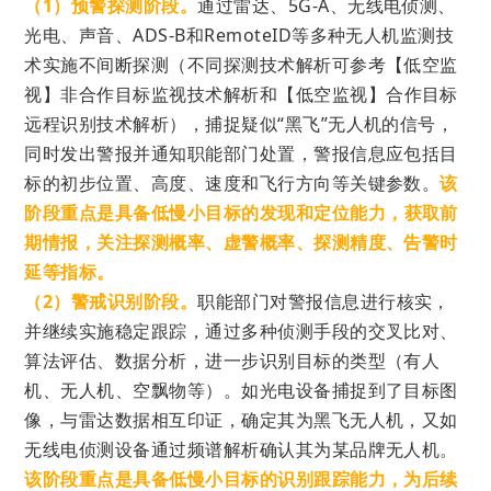
（1）预警探测阶段。
通过
雷达、5G-A、无线电侦测、
光电、声音、
ADS-B和
RemoteID
等多种无人机监测技
术实施不间断探测（不同探测技术解析可参考
【低空监
视】非合作目标监视技术解析
和
【低空监视】合作目标
远程识别技术解析
），捕捉
疑似“黑飞”无人机的信号，
同时发出警报并通知职能部门处置，
警报信息应包括目
标的初步位置、高度、速度和飞行方向等关键参数。
该
阶段重点是具备
低慢小目标的发现和定位能力，获取前
期情报，关注探测概率、
虚警概率
、探测精度、告警时
延等指标。
（2）警戒识别阶段。
职能部门
对警报信息进行核实，
并继续实施稳定跟踪，
通过多种侦测手段的交叉比对、
算法评估、数据分析，进一步识别目标的类型（有人
机、无人机、空飘物等）。如
光电设备捕捉到了目标图
像，与雷达数据相互印证，确定其为黑飞无人机，又如
无线电侦测设备通过频谱解析确认
其为某品牌无人机
。
该阶段重点是具备
低慢小目标的识别跟踪能力，为后续