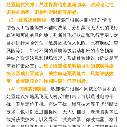
处置提供支撑，
关注探测
信息更新频率
、跟踪稳定性、
识别准确率、识别判定时间等指标。
（3）处置决策阶段。
职能部门根据探测和识别情报，
结合人工智能等技术辅助决策，
分析黑飞无人机的飞行
轨迹和可能的目的地，判断其飞行状态和飞行意图，对
目标进行风险评估（敏感区域侵入风险、已有航线冲突
风险等），
针对不同的威胁等级
启动相应的应急预案，
并结合政策法规和现场情况，
形成处置建议（确认是否
需要打击处置）。
该阶段重点是明确目标的威胁等级，
快速形成处置建议，
关注航迹预测能力、风险评估效
率、处置建议合理性和响应时间等指标。
（4）防御实施阶段。
职能部门根据不同威胁等目标的
处置建议实施黑飞
无人机反制
打击，可以通过
电磁干
扰、卫
星定位干扰、
声波干扰、黑客技术等干扰阻断类
技术，也可以通过
捕捉网、无人机捕捉、老鹰捕捉等拦
截捕获类技术，以及
导弹、激光武器、
微波武器
、格斗