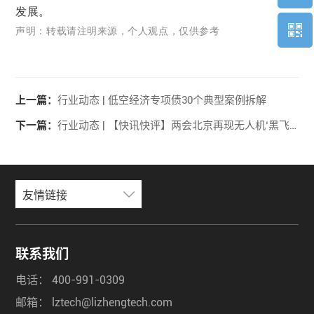
发展。
声明：
转载
请注明来源，
个人观点，仅供参考
上一篇：
行业动态 | 低空经济专项债30个典型案例拆解
下一篇：
行业动态 | 【快讯快评】两会北京再现无人机‘黑飞’！大疆御4Pro新图曝光，不能商用载客 小鹏汇天eVTOL适航审定条件征求意见
友情链接
联系我们
电话：
400-991-0309
邮箱：
lztech@lizhengtech.com